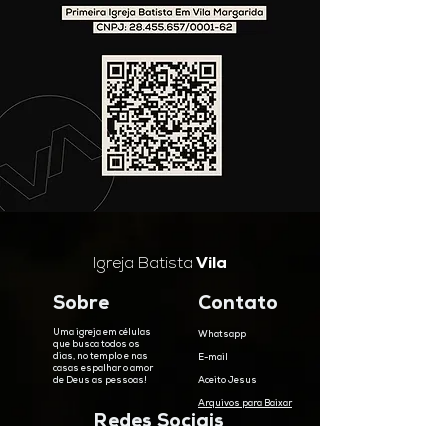
Igreja Batista
Vila
Sobre
Contato
Uma igreja em células
Whatsapp
que busca todos os
dias, no templo e nas
E-mail
casas espalhar o amor
de Deus as pessoas!
Aceito Jesus
Arquivos para Baixar
Redes Sociais