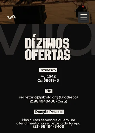
https://www.google.com/maps/d/edit?
mid=1Tpzwo2Cs1fIpI9Au99ncEozQEp6se7s&usp=sharing